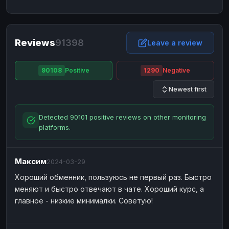
NixMoney
NixMoney
USD
USD
Neteller
Neteller
EUR
EUR
Neteller
Reviews
91398
Neteller
USD
USD
Leave a review
Paxum
Paxum
USD
USD
90108
Positive
1290
Negative
Perfect Money
Perfect Money
BTC
BTC
Newest first
Perfect Money
Perfect Money
EUR
EUR
Paymer
Paymer
USD
USD
Detected 90101 positive reviews on other monitoring
Perfect Money
Perfect Money
USD
USD
platforms.
Payoneer
Payoneer
USD
USD
PayPal
PayPal
AUD
AUD
Максим
2024-03-29
PayPal
PayPal
CAD
CAD
Хороший обменник, пользуюсь не первый раз. Быстро
PayPal
меняют и быстро отвечают в чате. Хороший курс, а
PayPal
EUR
EUR
главное - низкие минималки. Советую!
PayPal
PayPal
GBP
GBP
PayPal
PayPal
USD
USD