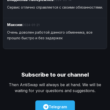
Bank account
Bank account
GBP
GBP
Сервис отлично справляется с своими обязанностями.
Bank account
Bank account
USD
USD
Wise
Wise
EUR
EUR
Максим
2024-01-21
Wise
Wise
GBP
GBP
Очень доволен работой данного обменника, все
Wise
Wise
USD
USD
прошло быстро и без задержек
MONEY TRANSFERS
ЗК
ЗК
USD
USD
MoneyGram
MoneyGram
EUR
EUR
MoneyGram
MoneyGram
USD
USD
Subscribe to our channel
Ria
Ria
EUR
EUR
Ria
Ria
USD
USD
Then AntiSwap will always be at hand. We will be
waiting for your questions and suggestions.
WU
WU
USD
USD
CASH
Telegram
Cash
Cash
RUB
RUB