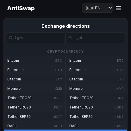
AntiSwap
Exchange directions
CRYPTOCURRENCY
Bitcoin
Bitcoin
BTC
BTC
Ethereum
Ethereum
ETH
ETH
Litecoin
Litecoin
LTC
LTC
Monero
Monero
XMR
XMR
Tether TRC20
Tether TRC20
USDT
USDT
Tether ERC20
Tether ERC20
USDT
USDT
Tether BEP20
Tether BEP20
USDT
USDT
DASH
DASH
DASH
DASH