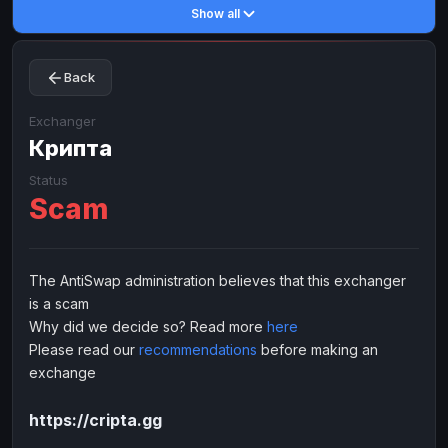
Show all
Toncoin
Toncoin
TON
TON
Dogecoin
Dogecoin
DOGE
DOGE
Back
TRX
TRX
TRON
TRON
Bitcoin Cash
Bitcoin Cash
BCH
BCH
Exchanger
BinanceCoin
Крипта
BinanceCoin
BEP20
BEP20
Ether Classic
Ether Classic
ETC
ETC
Status
Scam
Solana
Solana
SOL
SOL
Ripple
Ripple
XRP
XRP
ELECTRONIC MONEY
The AntiSwap administration believes that this exchanger
is a scam
Advanced Cash
Advanced Cash
EUR
EUR
Why did we decide so? Read more
here
Advanced Cash
Advanced Cash
USD
USD
Please read our
recommendations
before making an
Capitalist
Capitalist
EUR
EUR
exchange
Capitalist
Capitalist
USD
USD
https://cripta.gg
NixMoney
NixMoney
EUR
EUR