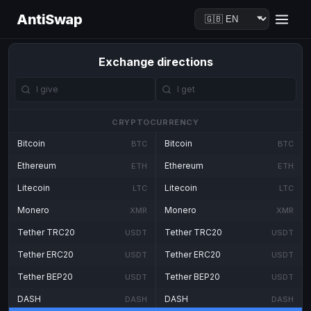
AntiSwap
Exchange directions
CRYPTOCURRENCY
Bitcoin
Bitcoin
BTC
BTC
Ethereum
Ethereum
ETH
ETH
Litecoin
Litecoin
LTC
LTC
Monero
Monero
XMR
XMR
Tether TRC20
Tether TRC20
USDT
USDT
Tether ERC20
Tether ERC20
USDT
USDT
Tether BEP20
Tether BEP20
USDT
USDT
DASH
DASH
DASH
DASH