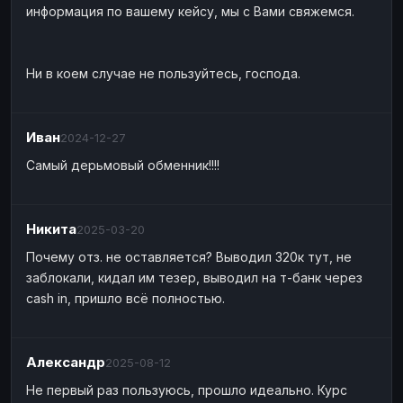
информация по вашему кейсу, мы с Вами свяжемся.
Bank account
Bank account
GBP
GBP
Bank account
Bank account
USD
USD
Ни в коем случае не пользуйтесь, господа.
Wise
Wise
EUR
EUR
Wise
Wise
GBP
GBP
Wise
Wise
USD
USD
Иван
2024-12-27
Самый дерьмовый обменник!!!!
MONEY TRANSFERS
ЗК
ЗК
USD
USD
MoneyGram
MoneyGram
EUR
EUR
Никита
2025-03-20
MoneyGram
MoneyGram
USD
USD
Почему отз. не оставляется? Выводил 320к тут, не
заблокали, кидал им тезер, выводил на т-банк через
Ria
Ria
EUR
EUR
cash in, пришло всё полностью.
Ria
Ria
USD
USD
WU
WU
USD
USD
Александр
2025-08-12
CASH
Не первый раз пользуюсь, прошло идеально. Курс
Cash
Cash
RUB
RUB