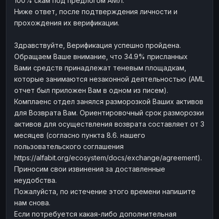
100% скам под предлогом АМЛ.
Payeer
Payeer
EUR
EUR
Ниже ответ, после подтверждения личности и
прохождения их верификации.
Payeer
Payeer
USD
USD
Piastrix
Piastrix
USD
USD
Здравствуйте, Верификация успешно пройдена.
Skrill
Skrill
EUR
EUR
Обращаем Ваше внимание, что 34.9% присланных
Вами средств принадлежат теневым площадкам,
Skrill
Skrill
USD
USD
которые занимаются незаконной деятельностью (AML
INTERNET BANKING
отчет был приложен Вам в одном из писем).
Комплаенс отдел занялся разморозкой Ваших активов
Visa/MasterCard
Visa/MasterCard
CAD
CAD
для Возврата Вам. Ориентировочный срок разморозки
Visa/MasterCard
Visa/MasterCard
EUR
EUR
активов для осуществления возврата составляет от 3
Visa/MasterCard
Visa/MasterCard
месяцев (согласно пункта 8.6. нашего
GBP
GBP
пользовательского соглашения
Visa/MasterCard
Visa/MasterCard
USD
USD
https://alfabit.org/ecosystem/docs/exchange/agreement).
Revolut
Revolut
EUR
EUR
Приносим свои извинения за доставленные
неудобства.
Revolut
Revolut
USD
USD
Пожалуйста, по истечение этого времени напишите
Sepa
Sepa
EUR
EUR
нам снова.
Bank account
Bank account
EUR
EUR
Если потребуется какая-либо дополнительная