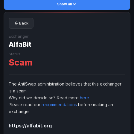
Show all
Toncoin
Toncoin
TON
TON
Dogecoin
Dogecoin
DOGE
DOGE
Back
TRX
TRX
TRON
TRON
Bitcoin Cash
Bitcoin Cash
BCH
BCH
Exchanger
BinanceCoin
AlfaBit
BinanceCoin
BEP20
BEP20
Ether Classic
Ether Classic
ETC
ETC
Status
Scam
Solana
Solana
SOL
SOL
Ripple
Ripple
XRP
XRP
ELECTRONIC MONEY
The AntiSwap administration believes that this exchanger
is a scam
Advanced Cash
Advanced Cash
EUR
EUR
Why did we decide so? Read more
here
Advanced Cash
Advanced Cash
USD
USD
Please read our
recommendations
before making an
Capitalist
Capitalist
EUR
EUR
exchange
Capitalist
Capitalist
USD
USD
https://alfabit.org
NixMoney
NixMoney
EUR
EUR