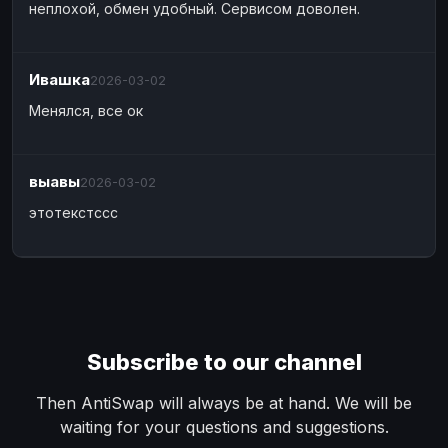
неплохой, обмен удобный. Сервисом доволен.
Cash
Cash
USD
USD
Cash
Cash
KZT
KZT
Ивашка
2026-03-02
Менялся, все ок
выавы
2026-03-02
этотекстссс
Subscribe to our channel
Then AntiSwap will always be at hand. We will be
waiting for your questions and suggestions.