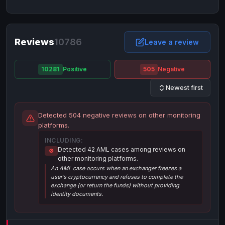
NixMoney
NixMoney
USD
USD
Neteller
Neteller
EUR
EUR
Neteller
Reviews
10786
Neteller
USD
USD
Leave a review
Paxum
Paxum
USD
USD
10281
Positive
505
Negative
Perfect Money
Perfect Money
BTC
BTC
Newest first
Perfect Money
Perfect Money
EUR
EUR
Paymer
Paymer
USD
USD
Detected 504 negative reviews on other monitoring
Perfect Money
Perfect Money
USD
USD
platforms.
Payoneer
Payoneer
USD
USD
INCLUDING:
Detected 42 AML cases among reviews on
🚫
PayPal
PayPal
AUD
AUD
other monitoring platforms.
An AML case occurs when an exchanger freezes a
PayPal
PayPal
CAD
CAD
user’s cryptocurrency and refuses to complete the
PayPal
PayPal
exchange (or return the funds) without providing
EUR
EUR
identity documents.
PayPal
PayPal
GBP
GBP
PayPal
PayPal
USD
USD