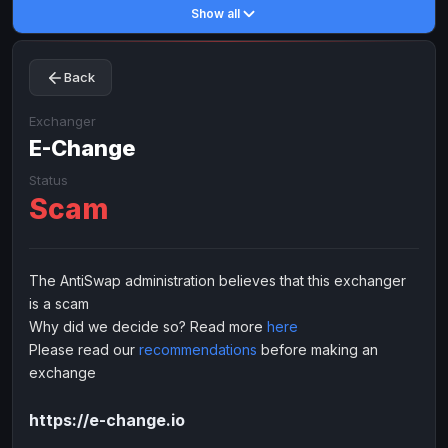
Show all
Toncoin
Toncoin
TON
TON
Dogecoin
Dogecoin
DOGE
DOGE
Back
TRX
TRX
TRON
TRON
Bitcoin Cash
Bitcoin Cash
BCH
BCH
Exchanger
BinanceCoin
E-Change
BinanceCoin
BEP20
BEP20
Ether Classic
Ether Classic
ETC
ETC
Status
Scam
Solana
Solana
SOL
SOL
Ripple
Ripple
XRP
XRP
ELECTRONIC MONEY
The AntiSwap administration believes that this exchanger
is a scam
Advanced Cash
Advanced Cash
EUR
EUR
Why did we decide so? Read more
here
Advanced Cash
Advanced Cash
USD
USD
Please read our
recommendations
before making an
Capitalist
Capitalist
EUR
EUR
exchange
Capitalist
Capitalist
USD
USD
https://e-change.io
NixMoney
NixMoney
EUR
EUR