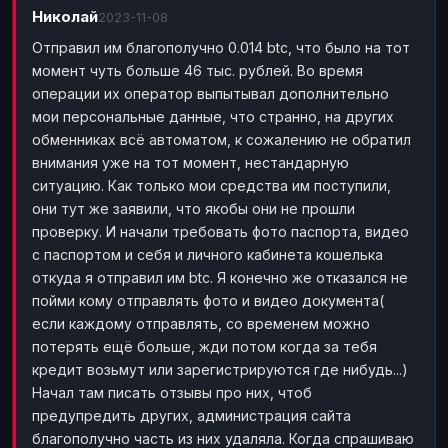
Николай
Payeer
2023-11-08
Payeer
EUR
EUR
Отправил им благополучно 0.014 btc, что было на тот
Payeer
Payeer
USD
USD
момент чуть больше 46 тыс. рублей. Во время
Piastrix
Piastrix
USD
USD
операции их оператор выпытывал дополнительно
Skrill
Skrill
EUR
EUR
мои персональные данные, что странно, на других
обменниках всё автоматом, к сожалению не обратил
Skrill
Skrill
USD
USD
внимания уже на тот момент, нестандарную
INTERNET BANKING
ситуацию. Как только мои средства им поступили,
они тут же заявили, что якобы они не прошли
Visa/MasterCard
Visa/MasterCard
CAD
CAD
проверку. И начали требовать фото паспорта, видео
Visa/MasterCard
Visa/MasterCard
EUR
EUR
с паспортом и себя и личного кабинета кошелька
Visa/MasterCard
Visa/MasterCard
GBP
GBP
откуда я отправил им btc. Я конечно же отказался не
пойми кому отправлять фото и видео документа(
Visa/MasterCard
Visa/MasterCard
USD
USD
если каждому отправлять, со временем можно
Revolut
Revolut
EUR
EUR
потерять ещё больше, жди потом когда за тебя
кредит возьмут или зарегистрируются где нибудь...)
Revolut
Revolut
USD
USD
Начал там писать отзывы про них, чтоб
Sepa
Sepa
EUR
EUR
предупредить других, администрация сайта
Bank account
Bank account
EUR
EUR
благополучно часть из них удаляла. Когда спрашиваю