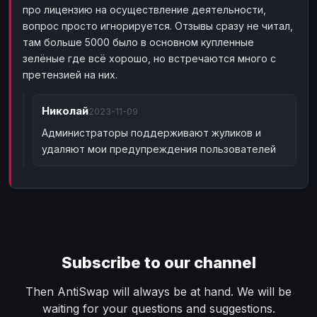
про лицензию на осуществление деятельности,
Bank account
Bank account
GBP
GBP
вопрос просто игнорируется. Отзывы сразу не читал,
Bank account
Bank account
USD
USD
там больше 5000 было в основном купленные
зелёные где всё хорошо, но встречаются много с
Wise
Wise
EUR
EUR
претензией на них.
Wise
Wise
GBP
GBP
Wise
Wise
USD
USD
Николай
2023-11-09
MONEY TRANSFERS
Администраторы поддерживают жуликов и
удаляют мои предупреждения пользователей
ЗК
ЗК
USD
USD
MoneyGram
MoneyGram
EUR
EUR
MoneyGram
MoneyGram
USD
USD
Ria
Ria
EUR
EUR
Ria
Ria
USD
USD
Subscribe to our channel
WU
WU
USD
USD
CASH
Then AntiSwap will always be at hand. We will be
waiting for your questions and suggestions.
Cash
Cash
RUB
RUB