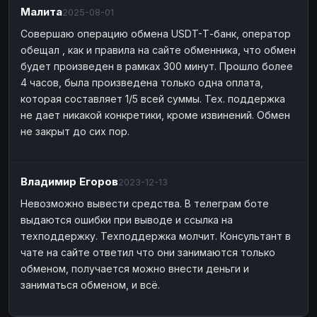
Малита
Payeer
2025-08-01
Payeer
EUR
EUR
Совершаю операцию обмена USDT-Т-банк, оператор
Payeer
Payeer
USD
USD
обещал , как и правила на сайте обменника, что обмен
Piastrix
Piastrix
USD
USD
будет произведен в рамках 300 минут. Прошло более
Skrill
Skrill
EUR
EUR
4 часов, была произведена только одна оплата,
которая составляет 1/5 всей суммы. Тех. поддержка
Skrill
Skrill
USD
USD
не дает никакой конкретики, кроме извинений. Обмен
INTERNET BANKING
не закрыт до сих пор.
Visa/MasterCard
Visa/MasterCard
CAD
CAD
Visa/MasterCard
Visa/MasterCard
EUR
EUR
Владимир Егоров
2023-12-13
Visa/MasterCard
Visa/MasterCard
GBP
GBP
Невозможно вывести средства. В телеграм боте
Visa/MasterCard
Visa/MasterCard
USD
USD
выдаются ошибки при выводе и ссылка на
техподдержку. Техподдержка молчит. Консультант в
Revolut
Revolut
EUR
EUR
чате на сайте ответил что они занимаются только
Revolut
Revolut
USD
USD
обменом, получается можно внести деньги и
заниматься обменом, и всё.
Sepa
Sepa
EUR
EUR
Bank account
Bank account
EUR
EUR