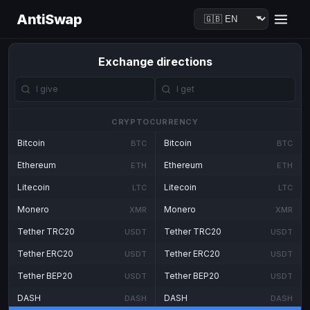
AntiSwap
Exchange directions
CRYPTOCURRENCY
Bitcoin
Bitcoin
BTC
BTC
Ethereum
Ethereum
ETH
ETH
Litecoin
Litecoin
LTC
LTC
Monero
Monero
XMR
XMR
Tether TRC20
Tether TRC20
USDT
USDT
Tether ERC20
Tether ERC20
USDT
USDT
Tether BEP20
Tether BEP20
USDT
USDT
DASH
DASH
DASH
DASH