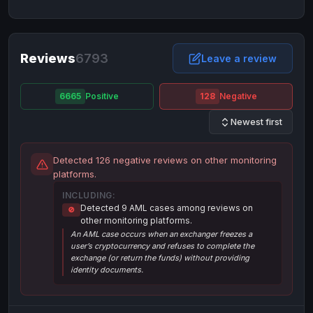
NixMoney
NixMoney
USD
USD
Neteller
Neteller
EUR
EUR
Neteller
Reviews
6793
Neteller
USD
USD
Leave a review
Paxum
Paxum
USD
USD
6665
Positive
128
Negative
Perfect Money
Perfect Money
BTC
BTC
Newest first
Perfect Money
Perfect Money
EUR
EUR
Paymer
Paymer
USD
USD
Detected 126 negative reviews on other monitoring
Perfect Money
Perfect Money
USD
USD
platforms.
Payoneer
Payoneer
USD
USD
INCLUDING:
Detected 9 AML cases among reviews on
🚫
PayPal
PayPal
AUD
AUD
other monitoring platforms.
An AML case occurs when an exchanger freezes a
PayPal
PayPal
CAD
CAD
user’s cryptocurrency and refuses to complete the
PayPal
PayPal
exchange (or return the funds) without providing
EUR
EUR
identity documents.
PayPal
PayPal
GBP
GBP
PayPal
PayPal
USD
USD