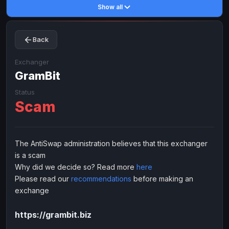
Show all
Toncoin
Toncoin
TON
TON
Dogecoin
Dogecoin
DOGE
DOGE
Back
TRX
TRX
TRON
TRON
Bitcoin Cash
Bitcoin Cash
BCH
BCH
Exchanger
BinanceCoin
GramBit
BinanceCoin
BEP20
BEP20
Ether Classic
Ether Classic
ETC
ETC
Status
Scam
Solana
Solana
SOL
SOL
Ripple
Ripple
XRP
XRP
ELECTRONIC MONEY
The AntiSwap administration believes that this exchanger
is a scam
Advanced Cash
Advanced Cash
EUR
EUR
Why did we decide so? Read more
here
Advanced Cash
Advanced Cash
USD
USD
Please read our
recommendations
before making an
Capitalist
Capitalist
EUR
EUR
exchange
Capitalist
Capitalist
USD
USD
https://grambit.biz
NixMoney
NixMoney
EUR
EUR