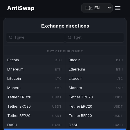
AntiSwap
Exchange directions
CRYPTOCURRENCY
Bitcoin
Bitcoin
BTC
BTC
Ethereum
Ethereum
ETH
ETH
Litecoin
Litecoin
LTC
LTC
Monero
Monero
XMR
XMR
Tether TRC20
Tether TRC20
USDT
USDT
Tether ERC20
Tether ERC20
USDT
USDT
Tether BEP20
Tether BEP20
USDT
USDT
DASH
DASH
DASH
DASH