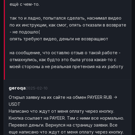
ещё с чем-то.
Bank account
Bank account
GBP
GBP
Bank account
Bank account
USD
USD
так то и ладно, попытался сделать, наснимал видео
по их инструкции, как смог, опять отказали в возврате
Wise
Wise
EUR
EUR
- не подошло(
Wise
Wise
GBP
GBP
опять требуют видео, деньги не возвращают
Wise
Wise
USD
USD
на сообщение, что оставлю отзыв о такой работе -
MONEY TRANSFERS
отмахнулись, как будто это была угоза какая-то с
ЗК
ЗК
USD
USD
моей стороны а не реальная претензия на их работу
MoneyGram
MoneyGram
EUR
EUR
MoneyGram
MoneyGram
USD
USD
geroqa
2025-02-10
Ria
Ria
EUR
EUR
Открыл заявку на их сайте на обмен PAYEER RUB ->
Ria
Ria
USD
USD
USDT
Написано что ждут от меня оплату через кнопку.
WU
WU
USD
USD
Кнопка ссылает на PAYEER. Там с ними все нормально.
CASH
Перевел деньги. Вернулся на страницу заявки. Все
еще написано что ждут от меня оплату через кнопку.
Cash
Cash
RUB
RUB