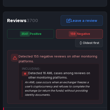
NixMoney
NixMoney
USD
USD
Neteller
Neteller
EUR
EUR
Neteller
Reviews
3700
Neteller
USD
USD
Leave a review
Paxum
Paxum
USD
USD
3541
Positive
159
Negative
Perfect Money
Perfect Money
BTC
BTC
Oldest first
Perfect Money
Perfect Money
EUR
EUR
Paymer
Paymer
USD
USD
Detected 155 negative reviews on other monitoring
Perfect Money
Perfect Money
USD
USD
platforms.
Payoneer
Payoneer
USD
USD
INCLUDING:
Detected 16 AML cases among reviews on
🚫
PayPal
PayPal
AUD
AUD
other monitoring platforms.
An AML case occurs when an exchanger freezes a
PayPal
PayPal
CAD
CAD
user’s cryptocurrency and refuses to complete the
PayPal
PayPal
exchange (or return the funds) without providing
EUR
EUR
identity documents.
PayPal
PayPal
GBP
GBP
PayPal
PayPal
USD
USD