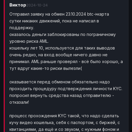
Виктор
Payeer
2024-10-24
Payeer
EUR
EUR
Отправил заявку на обмен 23.10.2024 btc->карта
Payeer
Payeer
USD
USD
сутки никаких движений, пока не написал в
Piastrix
Piastrix
USD
USD
поддержку.
Skrill
Skrill
EUR
EUR
оказалось деньги заблокированы по пограничному
уровню риска AML.
Skrill
Skrill
USD
USD
кошельку лет 10, используется для таких выводов
INTERNET BANKING
очень редко, на вход вообще ничего давно не
принимал. AML раньше проверял - всё было хорошо, а
Visa/MasterCard
Visa/MasterCard
CAD
CAD
тут вдруг какие-то риски вылезли(
Visa/MasterCard
Visa/MasterCard
EUR
EUR
Visa/MasterCard
Visa/MasterCard
GBP
GBP
оказывается перед обменом обязательно надо
проходить процедуру подтверждения личности KYC.
Visa/MasterCard
Visa/MasterCard
USD
USD
попросил вернуть средства назад отправителю -
Revolut
Revolut
EUR
EUR
отказали!
Revolut
Revolut
USD
USD
процесс прохождения KYC такой, что надо сделать
Sepa
Sepa
EUR
EUR
кучу видео кошелька, себя с паспортом, с биржей, с
Bank account
Bank account
EUR
EUR
квитанциями, да ещё и со звуком, с нужным фоном и