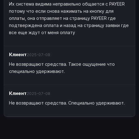
Их система видима неправильно общается с PAYEER
Cash
Cash
USD
USD
потому что если снова нажимать на кнопку для
Cash
Cash
KZT
KZT
оплаты, она отправляет на страницу PAYEER где
подтверждена оплата и назад на страницу заявки где
все еще ждут от меня оплату
Клиент
2025-07-08
Не возвращают средства. Такое ощущение что
специально удерживают.
Клиент
2025-07-08
Не возвращают средства. Специально удерживают.