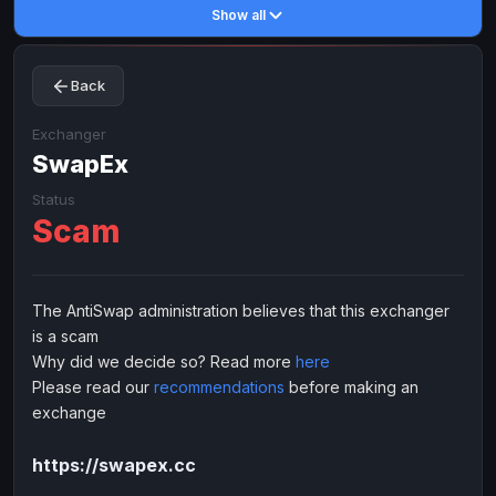
Show all
Toncoin
Toncoin
TON
TON
Dogecoin
Dogecoin
DOGE
DOGE
Back
TRX
TRX
TRON
TRON
Bitcoin Cash
Bitcoin Cash
BCH
BCH
Exchanger
BinanceCoin
SwapEx
BinanceCoin
BEP20
BEP20
Ether Classic
Ether Classic
ETC
ETC
Status
Scam
Solana
Solana
SOL
SOL
Ripple
Ripple
XRP
XRP
ELECTRONIC MONEY
The AntiSwap administration believes that this exchanger
is a scam
Advanced Cash
Advanced Cash
EUR
EUR
Why did we decide so? Read more
here
Advanced Cash
Advanced Cash
USD
USD
Please read our
recommendations
before making an
Capitalist
Capitalist
EUR
EUR
exchange
Capitalist
Capitalist
USD
USD
https://swapex.cc
NixMoney
NixMoney
EUR
EUR